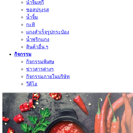
น้ำจิ้มสุกี้
ซอสปรุงรส
น้ำจิ้ม
กะทิ
แกงสำเร็จรูปกระป๋อง
น้ำพริกแกง
สินค้าอื่น ๆ
กิจกรรม
กิจกรรมพิเศษ
ข่าวสารต่างๆ
กิจกรรมภายในบริษัท
วีดีโอ