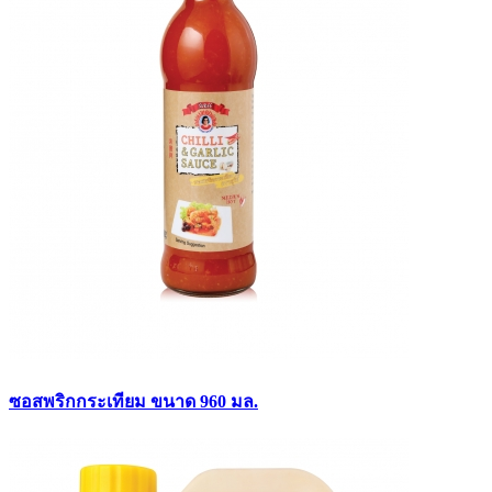
ซอสพริกกระเทียม ขนาด 960 มล.