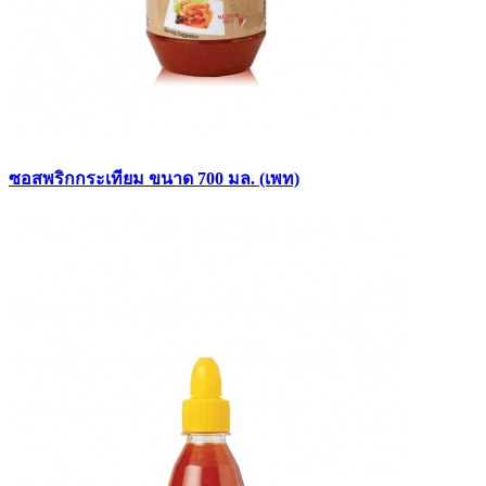
ซอสพริกกระเทียม ขนาด 700 มล. (เพท)