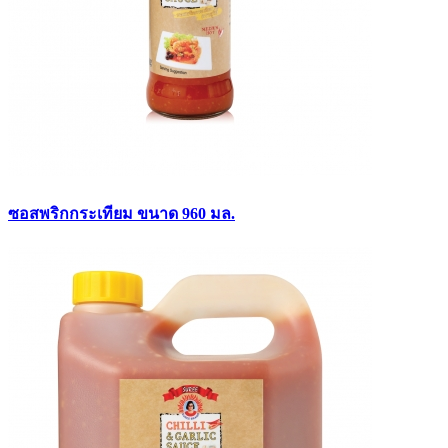
ซอสพริกกระเทียม ขนาด 960 มล.