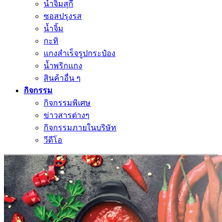
น้ำจิ้มสุกี้
ซอสปรุงรส
น้ำจิ้ม
กะทิ
แกงสำเร็จรูปกระป๋อง
น้ำพริกแกง
สินค้าอื่น ๆ
กิจกรรม
กิจกรรมพิเศษ
ข่าวสารต่างๆ
กิจกรรมภายในบริษัท
วีดีโอ