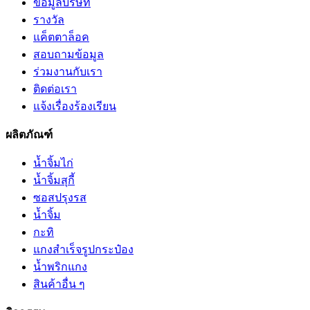
ข้อมูลบริษัท
รางวัล
แค็ตตาล็อค
สอบถามข้อมูล
ร่วมงานกับเรา
ติดต่อเรา
แจ้งเรื่องร้องเรียน
ผลิตภัณฑ์
น้ำจิ้มไก่
น้ำจิ้มสุกี้
ซอสปรุงรส
น้ำจิ้ม
กะทิ
แกงสำเร็จรูปกระป๋อง
น้ำพริกแกง
สินค้าอื่น ๆ