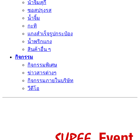
น้ำจิ้มสุกี้
ซอสปรุงรส
น้ำจิ้ม
กะทิ
แกงสำเร็จรูปกระป๋อง
น้ำพริกแกง
สินค้าอื่น ๆ
กิจกรรม
กิจกรรมพิเศษ
ข่าวสารต่างๆ
กิจกรรมภายในบริษัท
วีดีโอ