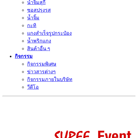
น้ำจิ้มสุกี้
ซอสปรุงรส
น้ำจิ้ม
กะทิ
แกงสำเร็จรูปกระป๋อง
น้ำพริกแกง
สินค้าอื่น ๆ
กิจกรรม
กิจกรรมพิเศษ
ข่าวสารต่างๆ
กิจกรรมภายในบริษัท
วีดีโอ