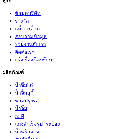
สุรีย์
ข้อมูลบริษัท
รางวัล
แค็ตตาล็อค
สอบถามข้อมูล
ร่วมงานกับเรา
ติดต่อเรา
แจ้งเรื่องร้องเรียน
ผลิตภัณฑ์
น้ำจิ้มไก่
น้ำจิ้มสุกี้
ซอสปรุงรส
น้ำจิ้ม
กะทิ
แกงสำเร็จรูปกระป๋อง
น้ำพริกแกง