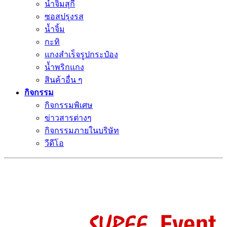
น้ำจิ้มสุกี้
ซอสปรุงรส
น้ำจิ้ม
กะทิ
แกงสำเร็จรูปกระป๋อง
น้ำพริกแกง
สินค้าอื่น ๆ
กิจกรรม
กิจกรรมพิเศษ
ข่าวสารต่างๆ
กิจกรรมภายในบริษัท
วีดีโอ