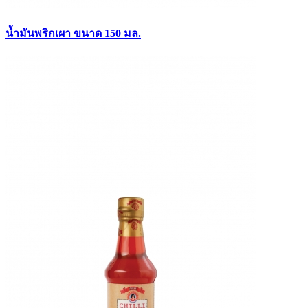
น้ำมันพริกเผา ขนาด 150 มล.