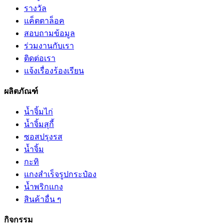
รางวัล
แค็ตตาล็อค
สอบถามข้อมูล
ร่วมงานกับเรา
ติดต่อเรา
แจ้งเรื่องร้องเรียน
ผลิตภัณฑ์
น้ำจิ้มไก่
น้ำจิ้มสุกี้
ซอสปรุงรส
น้ำจิ้ม
กะทิ
แกงสำเร็จรูปกระป๋อง
น้ำพริกแกง
สินค้าอื่น ๆ
กิจกรรม