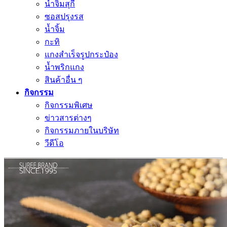
น้ำจิ้มสุกี้
ซอสปรุงรส
น้ำจิ้ม
กะทิ
แกงสำเร็จรูปกระป๋อง
น้ำพริกแกง
สินค้าอื่น ๆ
กิจกรรม
กิจกรรมพิเศษ
ข่าวสารต่างๆ
กิจกรรมภายในบริษัท
วีดีโอ