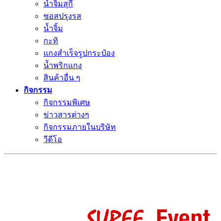
น้ำจิ้มสุกี้
ซอสปรุงรส
น้ำจิ้ม
กะทิ
แกงสำเร็จรูปกระป๋อง
น้ำพริกแกง
สินค้าอื่น ๆ
กิจกรรม
กิจกรรมพิเศษ
ข่าวสารต่างๆ
กิจกรรมภายในบริษัท
วีดีโอ