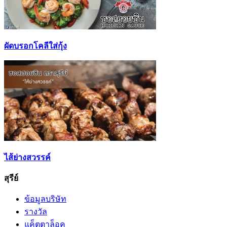
ผัดบรอกโคลีใส่กุ้ง
ไส้ย่างสวรรค์
สุรีย์
ข้อมูลบริษัท
รางวัล
แค็ตตาล็อค