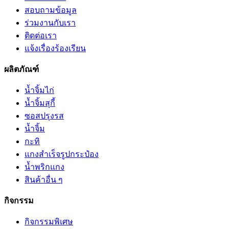
สอบถามข้อมูล
ร่วมงานกับเรา
ติดต่อเรา
แจ้งเรื่องร้องเรียน
ผลิตภัณฑ์
น้ำจิ้มไก่
น้ำจิ้มสุกี้
ซอสปรุงรส
น้ำจิ้ม
กะทิ
แกงสำเร็จรูปกระป๋อง
น้ำพริกแกง
สินค้าอื่น ๆ
กิจกรรม
กิจกรรมพิเศษ