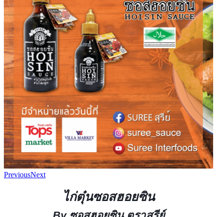
Previous
Next
ไก่ตุ๋นซอสฮอยซิน
By ซอสฮอยซิน ตราสุรีย์